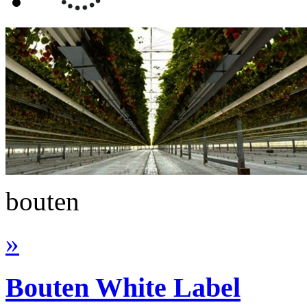
bouten
»
Bouten
White Label