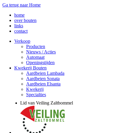
Ga terug naar Home
home
over bouten
links
contact
Verkoop
Producten
Nieuws / Acties
Automaat
Openingstijden
Kwekerij Bouten
Aardbeien Lambada
Aardbeien Sonata
Aardbeien Elsanta
Kwekerij
Specialties
Lid van Veiling Zaltbommel