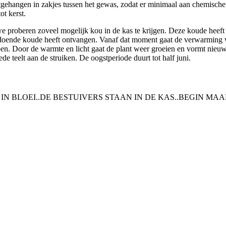
 uitgehangen in zakjes tussen het gewas, zodat er minimaal aan chemisc
ot kerst.
we proberen zoveel mogelijk kou in de kas te krijgen. Deze koude heeft 
 voldoende koude heeft ontvangen. Vanaf dat moment gaat de verwarming
pen. Door de warmte en licht gaat de plant weer groeien en vormt nieuw
e teelt aan de struiken. De oogstperiode duurt tot half juni.
 IN BLOEI..DE BESTUIVERS STAAN IN DE KAS..BEGIN M