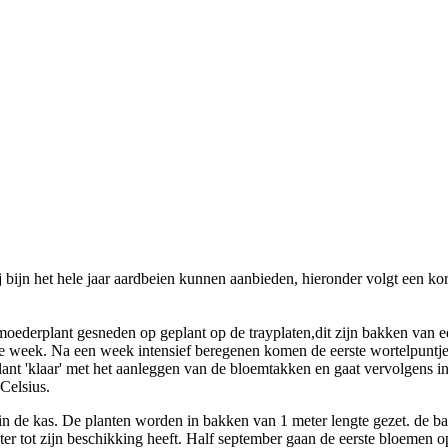
bijn het hele jaar aardbeien kunnen aanbieden, hieronder volgt een kort
ederplant gesneden op geplant op de trayplaten,dit zijn bakken van ee
ze week. Na een week intensief beregenen komen de eerste wortelpuntjes
ant 'klaar' met het aanleggen van de bloemtakken en gaat vervolgens in
Celsius.
 in de kas. De planten worden in bakken van 1 meter lengte gezet. de 
water tot zijn beschikking heeft. Half september gaan de eerste bloemen